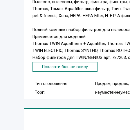
Пылесос, пылесосы, фильтр, фильтра, фильтры, н
Thomas, Томас, Aquafilter, аква фильтр, Твин, Twin,
pet & friends, Хепа, НЕРА, HEPA Filter, H. E.P. A фил
Полный комплект набор фильтров для пылесос
Применяется для моделей :
Thomas TWIN Aquatherm + Aquafilter, Thomas TWIN
TWIN ELECTRIC, Thomas SYNTHO, Thomas ROTHO,
Набор фильтров для TWIN/GENIUS арт. 787203, сос
Фильтр – влагоотделитель арт. 195198, Мотора 
Показати більше опису
фильтра арт. 787185, Микрофильтр МКА арт. 195
Доставка по Украине осуществляется в любой 
Тип оголошення:
Продам, продаж,
т. (096) 544-83-55, (093) 705-83-09, (066)335-87-01
Торг:
неуместен
неумес
Сайт: http://thomasokis.com.ua/
Почта: thomasokis@mail.ru