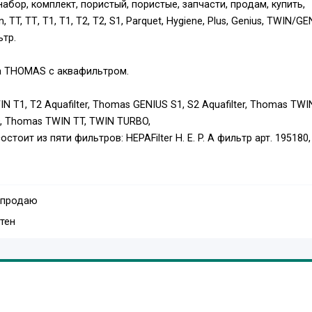
абор, комплект, пористый, пористые, запчасти, продам, купить,
 TT, ТТ, T1, Т1, T2, Т2, S1, Parquet, Hygiene, Plus, Genius, TWIN/GE
ьтр.
а THOMAS с аквафильтром.
 T1, T2 Aquafilter, Thomas GENIUS S1, S2 Aquafilter, Thomas TWIN
 Thomas TWIN TT, TWIN TURBO,
тоит из пяти фильтров: HEPAFilter H. E. P. A фильтр арт. 195180,
защитный фильтр арт. 195197, Пористый фильтр емкости аква
187.
населенный пункт курьерскими службами.
 продаю
/
тен