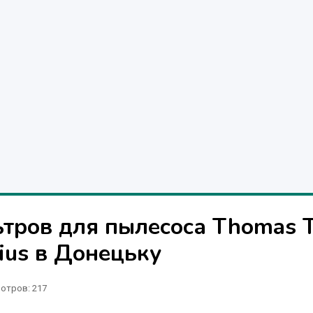
ров для пылесоса Thomas 
nius в Донецьку
отров
: 217