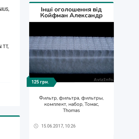
Інші оголошення від
NIUS,
Койфман Александр
 TT,
125 грн.
125 грн.
125 грн.
Фильтр, фильтра, фильтры,
Фильтр, фильтра, фильтры,
Фильтр, фильтра, фильтры,
комплект, набор, Томас,
комплект, набор, Томас,
комплект, набор, Томас,
Thomas
Thomas
Thomas
15.06.2017, 10:26
15.06.2017, 10:26
15.06.2017, 10:26