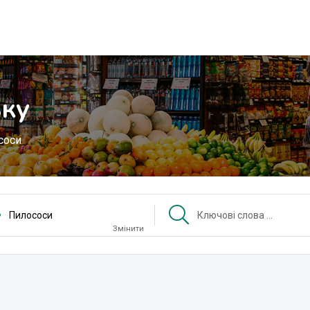
ьку
соси
Пилососи
Змінити