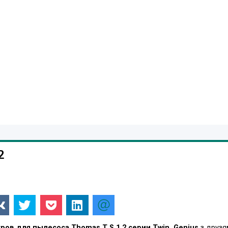
2
ов для пылесоса Thomas T S 1 2 серии Twin, Genius
з друзя