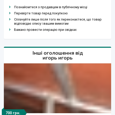
Познайомтеся з продавцем в публічному місці
Перевірте товар перед покупкою
Сплачуйте лише після того як переконаєтеся, що товар
відповідає опису і вашим вимогам
Бажано провести операцію при свідках
Інші оголошення від
игорь игорь
700 грн.
Договірна
Договірна
150 грн.
700 грн.
700 грн.
150 грн.
150 грн.
50 грн.
80 грн.
50 грн.
80 грн.