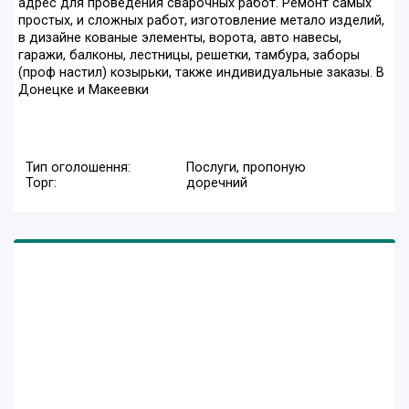
адрес для проведения сварочных работ. Ремонт самых
простых, и сложных работ, изготовление метало изделий,
в дизайне кованые элементы, ворота, авто навесы,
гаражи, балконы, лестницы, решетки, тамбура, заборы
(проф настил) козырьки, также индивидуальные заказы. В
Донецке и Макеевки
Тип оголошення:
Послуги, пропоную
Торг:
доречний