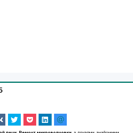
5
й печи. Ремонт микроволновки.
з друзями, знайомими,