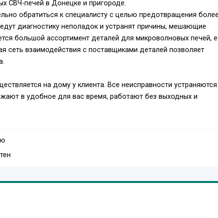
х СВЧ-печей в Донецке и пригороде.
ельно обратиться к специалисту с целью предотвращения боле
едут диагностику неполадок и устранят причины, мешающие
ется большой ассортимент деталей для микроволновых печей, 
ая сеть взаимодействия с поставщиками деталей позволяет
а.
ествляется на дому у клиента. Все неисправности устраняются
зжают в удобное для вас время, работают без выходных и
т от сложности неисправности техники и от стоимости заменяе
ую
жет быть установлена только после проведения тщательной
тен