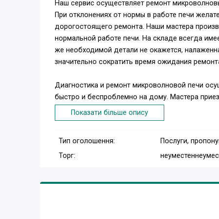
Наш сервис осуществляет ремонт микроволновы
При отклонениях от нормы в работе печи желат
дорогостоящего ремонта. Наши мастера произв
нормальной работе печи. На складе всегда име
же необходимой детали не окажется, налаженн
значительно сократить время ожидания ремонт
Диагностика и ремонт микроволновой печи осущ
быстро и беспроблемно на дому. Мастера прие
праздников.
Показати більше опису
Стоимость ремонта микроволновой печи зависи
Тип оголошення:
Послуги, пропон
деталей. Окончательная стоимость ремонта мо
Торг:
неуместен
неумес
диагностики