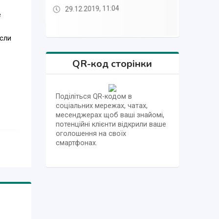
29.12.2019, 11:04
29.12.2019, 11:04
29.12.2019, 11:05
29.12.2019, 11:05
29.12.2019, 11:04
29.12.2019, 11:04
29.12.2019, 11:05
е
если
QR-код сторінки
Поділіться QR-кодом в
соціальних мережах, чатах,
месенджерах щоб ваші знайомі,
потенційні клієнти відкрили ваше
мых
оголошення на своїх
смартфонах.