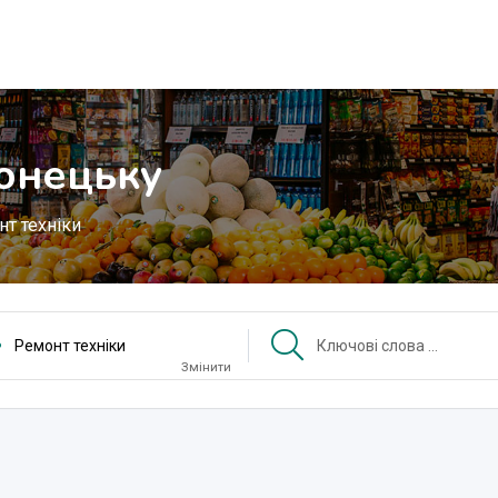
Донецьку
т техніки
Ремонт техніки
Змінити