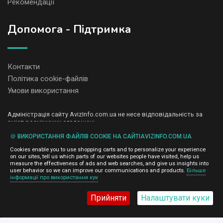
Рекомендації
Допомога - Підтримка
Контакти
Політика cookie-файлів
Умови використання
Адміністрація сайту AvizInfo.com.ua не несе відповідальність за
зміст розміщених оголошень.
Ми цінуємо конфіденційність наших користувачів. Ми не передаємо
🍪 ВИКОРИСТАННЯ ФАЙЛІВ COOKIE НА САЙТІAVIZINFO.COM.UA
і не продаємо особисту інформацію зареєстрованих користувачів
AvizInfo.com.ua третім особам. Ми не відповідаємо за правила
Cookies enable you to use shopping carts and to personalize your experience
конфіденційності сайтів на які посилається AvizInfo.com.ua. На
on our sites, tell us which parts of our websites people have visited, help us
деяких сторінках нашого сайту представлена реклама Google
measure the effectiveness of ads and web searches, and give us insights into
Adsense Advertising Network. Щоб дізнатися детальніше про
user behavior so we can improve our communications and products.
Більше
натисніть тут
інформації про використання кук
правила конфіденційності Google
.
Прийняти
Налаштувати куки
AvizInfo.com.ua