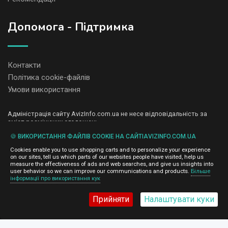
Допомога - Підтримка
Контакти
Політика cookie-файлів
Умови використання
Адміністрація сайту AvizInfo.com.ua не несе відповідальність за
зміст розміщених оголошень.
Ми цінуємо конфіденційність наших користувачів. Ми не передаємо
🍪 ВИКОРИСТАННЯ ФАЙЛІВ COOKIE НА САЙТІAVIZINFO.COM.UA
і не продаємо особисту інформацію зареєстрованих користувачів
AvizInfo.com.ua третім особам. Ми не відповідаємо за правила
Cookies enable you to use shopping carts and to personalize your experience
конфіденційності сайтів на які посилається AvizInfo.com.ua. На
on our sites, tell us which parts of our websites people have visited, help us
деяких сторінках нашого сайту представлена реклама Google
measure the effectiveness of ads and web searches, and give us insights into
Adsense Advertising Network. Щоб дізнатися детальніше про
user behavior so we can improve our communications and products.
Більше
натисніть тут
інформації про використання кук
правила конфіденційності Google
.
Прийняти
Налаштувати куки
AvizInfo.com.ua
©2008-2026,