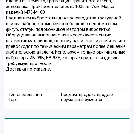
блоков из цемента, грануляции, гранитного отсева,
золошлака. Производительность 1000 шт./см. Марка
изделий М75-М100.
Предлагаем вибростолы для производства тротуарной
плитки, заборов, композитных блоков с пенобетоном,
фигур, статуй, подоконников методом вибролитья.
Оборудование выполнено из высококачественных
надежных материалов, поэтому наши станки значительно
превосходят по техническим параметрам более дешевые
любительские аналоги. Используем только оригинальные
вибраторы ИВ-99Б, ИВ-98Б, которые придают изделию
требуемую прочность.
Доставка по Украине.
Тип оголошення:
Продам, продаж, продаю
Торг:
неуместен
неуместен