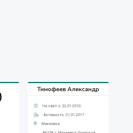
Тимофеев Александр
)
На сайті з: 22.01.2010
Активність: 21.01.2017
Макеевка
86128, г. Макеевка Донецкой