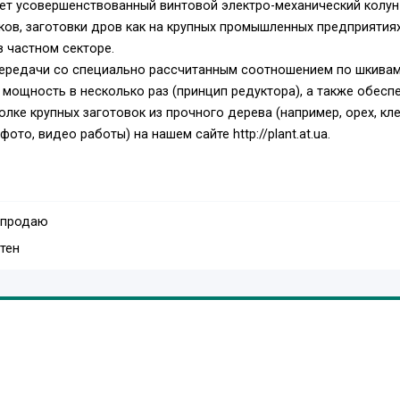
ет усовершенствованный винтовой электро-механический колун
ков, заготовки дров как на крупных промышленных предприятиях
в частном секторе.
передачи со специально рассчитанным соотношением по шкива
мощность в несколько раз (принцип редуктора), а также обесп
лке крупных заготовок из прочного дерева (например, орех, кле
то, видео работы) на нашем сайте http://plant.at.ua.
 продаю
тен