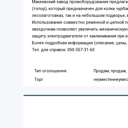
Макеевский завод промоборудования предлага
(топор), который предназначен для колки чурба
лесозаготовках, так и на небольшом подворье, 
Использование совместно ременной и цепной 
звездочкам позволяет увеличить механическую 
защиту электродвигателя от заклинивания при ко
Более подробная информация (описание, цены, фо
Тел. для справок: 050-557-31-60
Тип оголошення:
Продам, продаж,
Торг:
неуместен
неумес