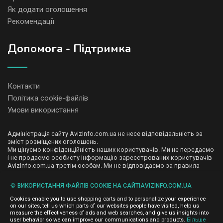
Як додати оголошення
Рекомендації
Допомога - Підтримка
Контакти
Політика cookie-файлів
Умови використання
Адміністрація сайту AvizInfo.com.ua не несе відповідальність за
зміст розміщених оголошень.
Ми цінуємо конфіденційність наших користувачів. Ми не передаємо
і не продаємо особисту інформацію зареєстрованих користувачів
AvizInfo.com.ua третім особам. Ми не відповідаємо за правила
конфіденційності сайтів на які посилається AvizInfo.com.ua. На
деяких сторінках нашого сайту представлена реклама Google
🍪 ВИКОРИСТАННЯ ФАЙЛІВ COOKIE НА САЙТІAVIZINFO.COM.UA
Adsense Advertising Network. Щоб дізнатися детальніше про
натисніть тут
правила конфіденційності Google
.
Cookies enable you to use shopping carts and to personalize your experience
on our sites, tell us which parts of our websites people have visited, help us
measure the effectiveness of ads and web searches, and give us insights into
user behavior so we can improve our communications and products.
Більше