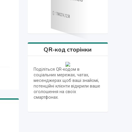
17.04.2014, 12:30
17.04.2014, 12:12
17.04.2014, 12:47
17.04.2014, 12:34
17.04.2014, 12:15
17.04.2014, 12:12
17.04.2014, 12:47
QR-код сторінки
Поділіться QR-кодом в
соціальних мережах, чатах,
месенджерах щоб ваші знайомі,
потенційні клієнти відкрили ваше
оголошення на своїх
смартфонах.