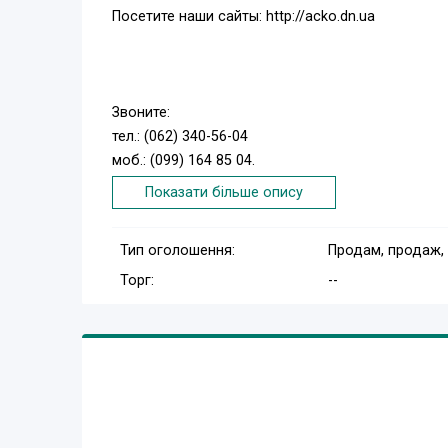
Посетите наши сайты: http://acko.dn.ua
Звоните:
тел.: (062) 340-56-04
моб.: (099) 164 85 04.
Пишите: energo00@mail.ua
Показати більше опису
Тип оголошення:
Продам, продаж,
Торг:
--