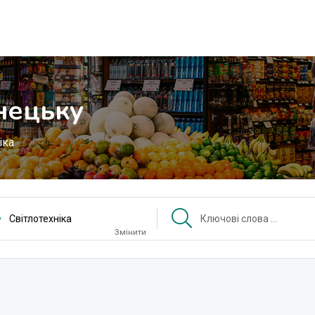
нецьку
іка
Світлотехніка
Змінити