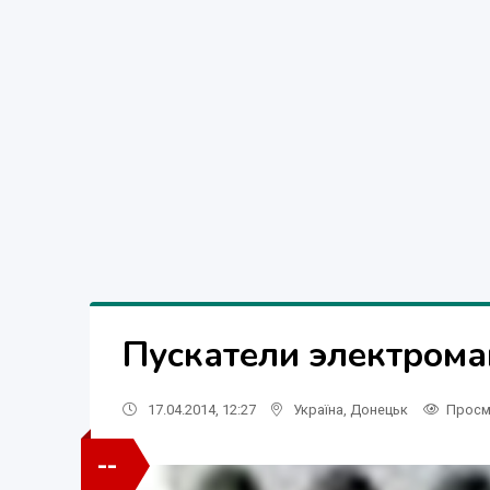
Пускатели электром
17.04.2014, 12:27
Україна
,
Донецьк
Просм
--