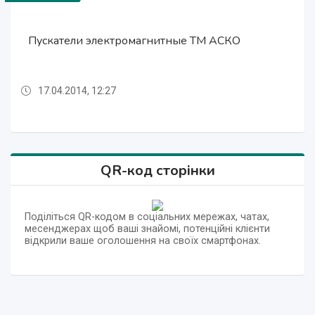
Системы укладки кабелей и аксессуары к ним
Пускатели электромагнитные ТМ АСКО
Светотехническая продукция «АСКО-УКРЕМ»
Светотехническая продукция «АСКО-УКРЕМ»
Светильники уличные, парковые АСКО.
Светильники уличные, парковые АСКО.
Электротехническая продукция АСКО
ТМ АСКО
17.04.2014, 12:27
17.04.2014, 12:12
17.04.2014, 12:47
17.04.2014, 12:30
17.04.2014, 12:15
17.04.2014, 12:12
17.04.2014, 12:47
QR-код сторінки
Поділіться QR-кодом в соціальних мережах, чатах,
месенджерах щоб ваші знайомі, потенційні клієнти
відкрили ваше оголошення на своїх смартфонах.