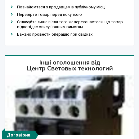
Познайомтеся з продавцем в публічному місці
Перевірте товар перед покупкою
Сплачуйте лише після того як переконаєтеся, що товар
відповідає опису і вашим вимогам
Бажано провести операцію при свідках
Інші оголошення від
Центр Световых технологий
Договірна
Договірна
Договірна
Договірна
Договірна
Договірна
Договірна