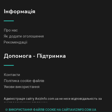
Iнформація
Про нас
Як додати оголошення
Рекомендації
Допомога - Підтримка
Контакти
Політика cookie-файлів
Умови використання
Адміністрація сайту AvizInfo.com.ua не несе відповідальність за
зміст розміщених оголошень.
Ми цінуємо конфіденційність наших користувачів. Ми не передаємо
🍪 ВИКОРИСТАННЯ ФАЙЛІВ COOKIE НА САЙТІAVIZINFO.COM.UA
і не продаємо особисту інформацію зареєстрованих користувачів