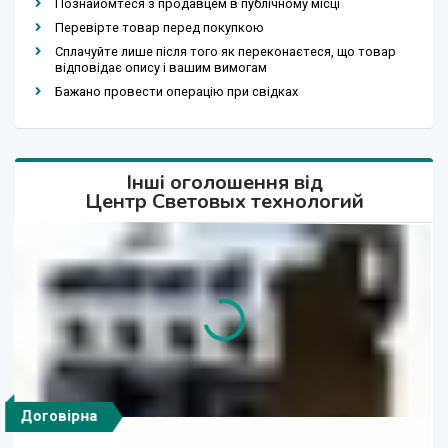
Познайомтеся з продавцем в публічному місці
Перевірте товар перед покупкою
Сплачуйте лише після того як переконаєтеся, що товар
відповідає опису і вашим вимогам
Бажано провести операцію при свідках
Інші оголошення від
Центр Световых технологий
Договірна
Договірна
Договірна
Договірна
Договірна
Договірна
Договірна