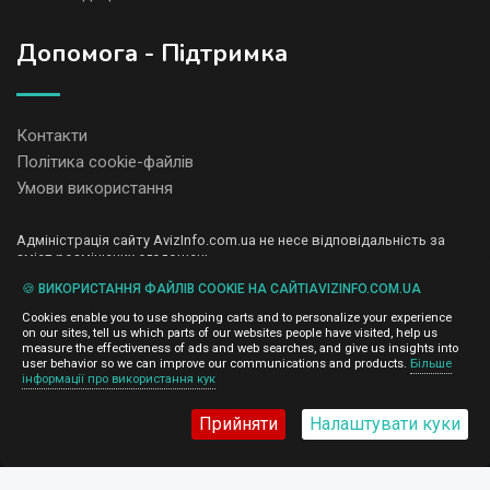
Допомога - Підтримка
Контакти
Політика cookie-файлів
Умови використання
Адміністрація сайту AvizInfo.com.ua не несе відповідальність за
зміст розміщених оголошень.
Ми цінуємо конфіденційність наших користувачів. Ми не передаємо
🍪 ВИКОРИСТАННЯ ФАЙЛІВ COOKIE НА САЙТІAVIZINFO.COM.UA
і не продаємо особисту інформацію зареєстрованих користувачів
AvizInfo.com.ua третім особам. Ми не відповідаємо за правила
Cookies enable you to use shopping carts and to personalize your experience
конфіденційності сайтів на які посилається AvizInfo.com.ua. На
on our sites, tell us which parts of our websites people have visited, help us
деяких сторінках нашого сайту представлена реклама Google
measure the effectiveness of ads and web searches, and give us insights into
Adsense Advertising Network. Щоб дізнатися детальніше про
user behavior so we can improve our communications and products.
Більше
натисніть тут
інформації про використання кук
правила конфіденційності Google
.
Прийняти
Налаштувати куки
AvizInfo.com.ua
©2008-2026,