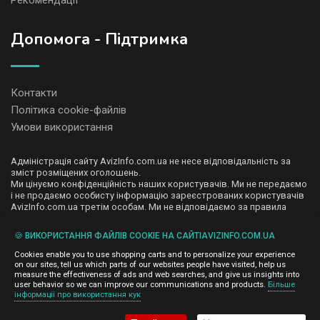
Рекомендації
Допомога - Підтримка
Контакти
Політика cookie-файлів
Умови використання
Адміністрація сайту AvizInfo.com.ua не несе відповідальність за
зміст розміщених оголошень.
Ми цінуємо конфіденційність наших користувачів. Ми не передаємо
і не продаємо особисту інформацію зареєстрованих користувачів
AvizInfo.com.ua третім особам. Ми не відповідаємо за правила
конфіденційності сайтів на які посилається AvizInfo.com.ua. На
деяких сторінках нашого сайту представлена реклама Google
🍪 ВИКОРИСТАННЯ ФАЙЛІВ COOKIE НА САЙТІAVIZINFO.COM.UA
Adsense Advertising Network. Щоб дізнатися детальніше про
натисніть тут
правила конфіденційності Google
.
Cookies enable you to use shopping carts and to personalize your experience
on our sites, tell us which parts of our websites people have visited, help us
measure the effectiveness of ads and web searches, and give us insights into
user behavior so we can improve our communications and products.
Більше
інформації про використання кук
AvizInfo.com.ua
©2008-2026,