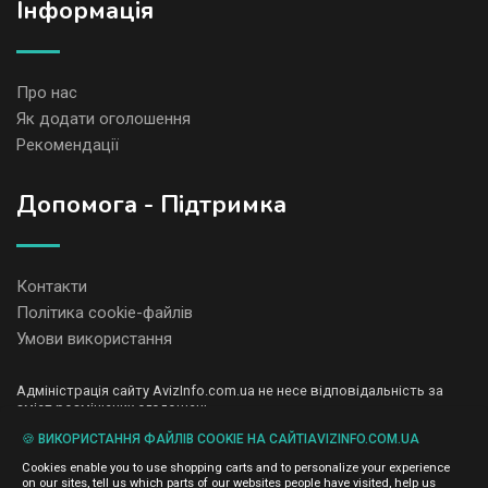
Iнформація
Про нас
Як додати оголошення
Рекомендації
Допомога - Підтримка
Контакти
Політика cookie-файлів
Умови використання
Адміністрація сайту AvizInfo.com.ua не несе відповідальність за
зміст розміщених оголошень.
Ми цінуємо конфіденційність наших користувачів. Ми не передаємо
🍪 ВИКОРИСТАННЯ ФАЙЛІВ COOKIE НА САЙТІAVIZINFO.COM.UA
і не продаємо особисту інформацію зареєстрованих користувачів
AvizInfo.com.ua третім особам. Ми не відповідаємо за правила
Cookies enable you to use shopping carts and to personalize your experience
конфіденційності сайтів на які посилається AvizInfo.com.ua. На
on our sites, tell us which parts of our websites people have visited, help us