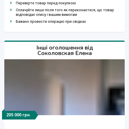
Перевірте товар перед покупкою
Сплачуйте лише після того як переконаєтеся, що товар
відповідає опису і вашим вимогам
Бажано провести операцію при свідках
Інші оголошення від
Соколовская Елена
205 000 грн.
1 218 000 грн.
1 218 000 грн.
3 000 грн.
6 000 грн.
60 000 $
28 000 $
800 грн.
60 000 $