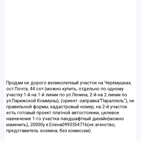
Продам не дорого великолепный участок на Черёмушках,
ост.Почта, 44 сот.(можно купить, отдельно по одному
участку:1-й на 1-й линии по ул.Ленина, 2-й-на 2 линии по
ул.Парижской Коммуны), (ориент.-заправка"Параллель"), не
правильной формы, кадастровый номер, на 2-й участок
есть готовый проект платной автостоянки, целевое
назначение 1-го участка-ландшафтный дизайн(можно
изменить), 20000у.е.Елена0993354716(не агенство,
представитель хозяина, без комиссии).