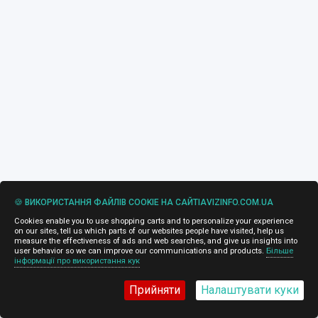
🍪 ВИКОРИСТАННЯ ФАЙЛІВ COOKIE НА САЙТІAVIZINFO.COM.UA
Cookies enable you to use shopping carts and to personalize your experience
on our sites, tell us which parts of our websites people have visited, help us
measure the effectiveness of ads and web searches, and give us insights into
user behavior so we can improve our communications and products.
Більше
інформації про використання кук
Прийняти
Налаштувати куки