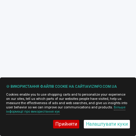
🍪 ВИКОРИСТАННЯ ФАЙЛІВ COOKIE НА САЙТІAVIZINFO.COM.UA
Cookies enable you to use shopping carts and to personalize your experience
on our sites, tell us which parts of our websites people have visited, help us
measure the effectiveness of ads and web searches, and give us insights into
user behavior so we can improve our communications and products.
Більше
інформації про використання кук
Прийняти
Налаштувати куки