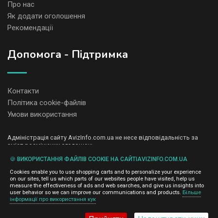
Про нас
Як додати оголошення
Рекомендації
Допомога - Підтримка
Контакти
Політика cookie-файлів
Умови використання
Адміністрація сайту AvizInfo.com.ua не несе відповідальність за
зміст розміщених оголошень.
Ми цінуємо конфіденційність наших користувачів. Ми не передаємо
🍪 ВИКОРИСТАННЯ ФАЙЛІВ COOKIE НА САЙТІAVIZINFO.COM.UA
і не продаємо особисту інформацію зареєстрованих користувачів
AvizInfo.com.ua третім особам. Ми не відповідаємо за правила
Cookies enable you to use shopping carts and to personalize your experience
конфіденційності сайтів на які посилається AvizInfo.com.ua. На
on our sites, tell us which parts of our websites people have visited, help us
деяких сторінках нашого сайту представлена реклама Google
measure the effectiveness of ads and web searches, and give us insights into
Adsense Advertising Network. Щоб дізнатися детальніше про
user behavior so we can improve our communications and products.
Більше
натисніть тут
інформації про використання кук
правила конфіденційності Google
.