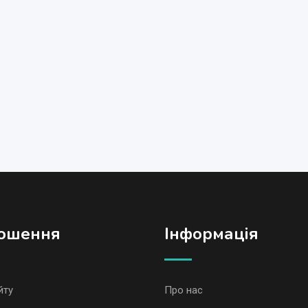
ошення
Iнформація
йту
Про нас