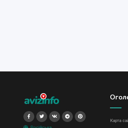
Огол
Карта са
Російська