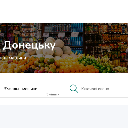
в Донецьку
льні машини
В'язальні машини
Змінити