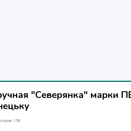
ручная "Северянка" марки П
нецьку
отров
: 178