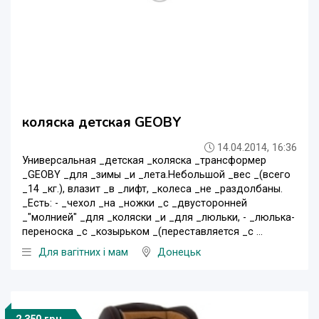
коляска детская GEOBY
14.04.2014, 16:36
Универсальная _детская _коляска _трансформер
_GEOBY _для _зимы _и _лета.Небольшой _вес _(всего
_14 _кг.), влазит _в _лифт, _колеса _не _раздолбаны.
_Есть: - _чехол _на _ножки _с _двусторонней
_"молнией" _для _коляски _и _для _люльки, - _люлька-
переноска _с _козырьком _(переставляется _с ...
Для вагітних і мам
Донецьк