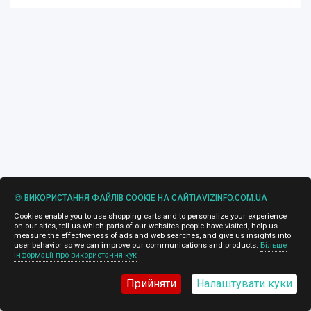
🍪 ВИКОРИСТАННЯ ФАЙЛІВ COOKIE НА САЙТІAVIZINFO.COM.UA
Cookies enable you to use shopping carts and to personalize your experience
on our sites, tell us which parts of our websites people have visited, help us
measure the effectiveness of ads and web searches, and give us insights into
user behavior so we can improve our communications and products.
Більше
інформації про використання кук
Прийняти
Налаштувати куки