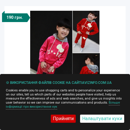
190 грн.
🍪 ВИКОРИСТАННЯ ФАЙЛІВ COOKIE НА САЙТІAVIZINFO.COM.UA
Cookies enable you to use shopping carts and to personalize your experience
on our sites, tell us which parts of our websites people have visited, help us
measure the effectiveness of ads and web searches, and give us insights into
user behavior so we can improve our communications and products.
Більше
Велюровый детский костюм Hello Kitty
інформації про використання кук
для девочек
Прийняти
Налаштувати куки
20.08.2014, 10:34
Предлагаем Вам купить, не дорого, очень красивый,