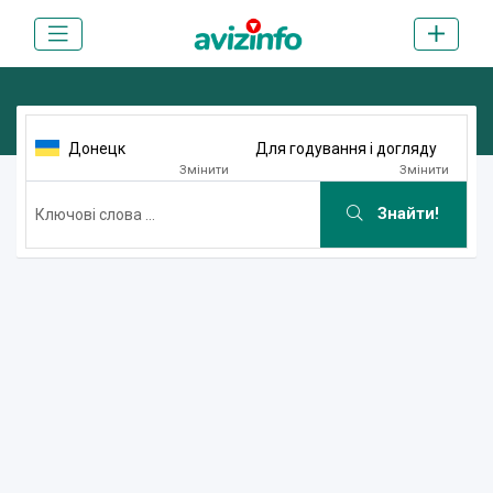
Донецк
Для годування і догляду
Змінити
Змінити
Знайти!