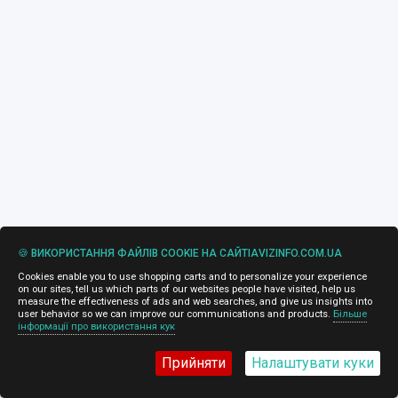
🍪 ВИКОРИСТАННЯ ФАЙЛІВ COOKIE НА САЙТІAVIZINFO.COM.UA
Cookies enable you to use shopping carts and to personalize your experience
on our sites, tell us which parts of our websites people have visited, help us
measure the effectiveness of ads and web searches, and give us insights into
user behavior so we can improve our communications and products.
Більше
інформації про використання кук
Прийняти
Налаштувати куки