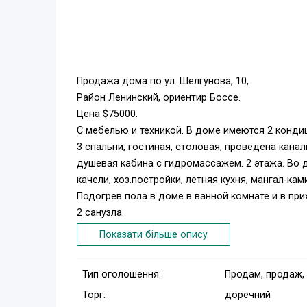
Продажа дома по ул. Шелгунова, 10,
Район Ленинский, ориентир Боссе.
Цена $75000.
С мебелью и техникой. В доме имеются 2 конди
3 спальни, гостиная, столовая, проведена канали
душевая кабина с гидромассажем. 2 этажа. Во 
качели, хоз.постройки, летняя кухня, мангал-кам
Подогрев пола в доме в ванной комнате и в при
2 санузла.
Участок 4 сотки, 150 м кв. площадь, жилая 100 м к
Показати більше опису
Просмотр возможен в удобное для вас время.
Тип оголошення:
Продам, продаж,
Торг:
доречний