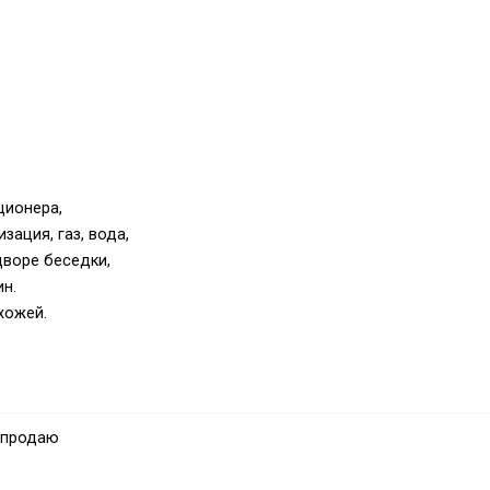
ционера,
зация, газ, вода,
дворе беседки,
ин.
хожей.
в., кухни 18 м кв.
 продаю