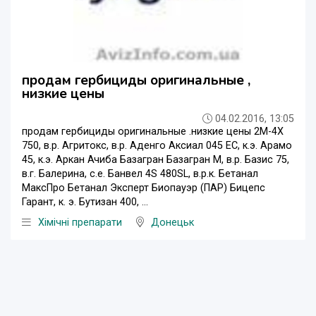
продам гербициды оригинальные ,
низкие цены
04.02.2016, 13:05
продам гербициды оригинальные .низкие цены 2М-4Х
750, в.р. Агритокс, в.р. Аденго Аксиал 045 ЕС, к.э. Арамо
45, к.э. Аркан Ачиба Базагран Базагран М, в.р. Базис 75,
в.г. Балерина, с.е. Банвел 4S 480SL, в.р.к. Бетанал
МаксПро Бетанал Эксперт Биопауэр (ПАР) Бицепс
Гарант, к. э. Бутизан 400, ...
Хімічні препарати
Донецьк