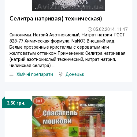
Селитра натривая( техническая)
05.02.2014, 11:47
Синонимы: Натрий Азотнокислый, Нитрат натрия ГОСТ
828-77 Химическая формула: NaNO3 Внешний вид:
Белые прозрачные кристаллы с сероватым или
желтоватым оттенком Применение: Селитра натриевая
(натрий азотнокислый технический, нитрат натрия,
чилийская селитра) ...
Хімічні препарати
Донецьк
3.50 грн.