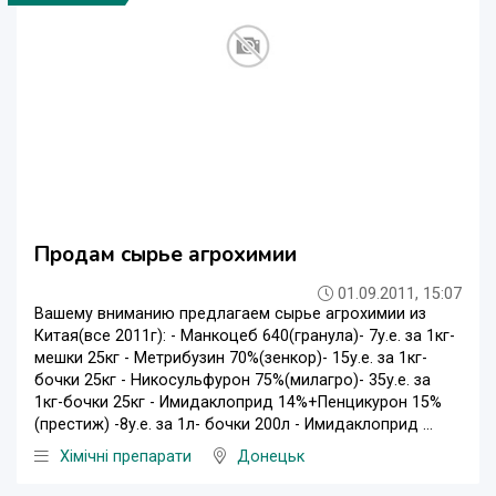
Продам сырье агрохимии
01.09.2011, 15:07
Вашему вниманию предлагаем сырье агрохимии из
Китая(все 2011г): - Манкоцеб 640(гранула)- 7у.е. за 1кг-
мешки 25кг - Метрибузин 70%(зенкор)- 15у.е. за 1кг-
бочки 25кг - Никосульфурон 75%(милагро)- 35у.е. за
1кг-бочки 25кг - Имидаклоприд 14%+Пенцикурон 15%
(престиж) -8у.е. за 1л- бочки 200л - Имидаклоприд ...
Хімічні препарати
Донецьк