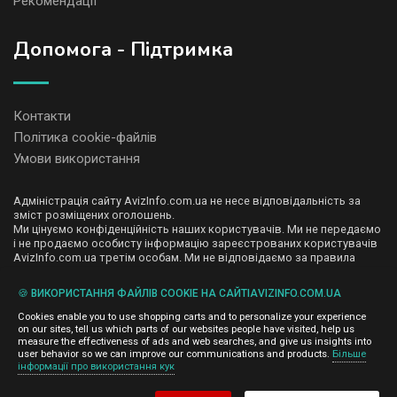
Рекомендації
Допомога - Підтримка
Контакти
Політика cookie-файлів
Умови використання
Адміністрація сайту AvizInfo.com.ua не несе відповідальність за
зміст розміщених оголошень.
Ми цінуємо конфіденційність наших користувачів. Ми не передаємо
і не продаємо особисту інформацію зареєстрованих користувачів
AvizInfo.com.ua третім особам. Ми не відповідаємо за правила
конфіденційності сайтів на які посилається AvizInfo.com.ua. На
деяких сторінках нашого сайту представлена реклама Google
🍪 ВИКОРИСТАННЯ ФАЙЛІВ COOKIE НА САЙТІAVIZINFO.COM.UA
Adsense Advertising Network. Щоб дізнатися детальніше про
натисніть тут
правила конфіденційності Google
.
Cookies enable you to use shopping carts and to personalize your experience
on our sites, tell us which parts of our websites people have visited, help us
measure the effectiveness of ads and web searches, and give us insights into
user behavior so we can improve our communications and products.
Більше
інформації про використання кук
AvizInfo.com.ua
©2008-2026,