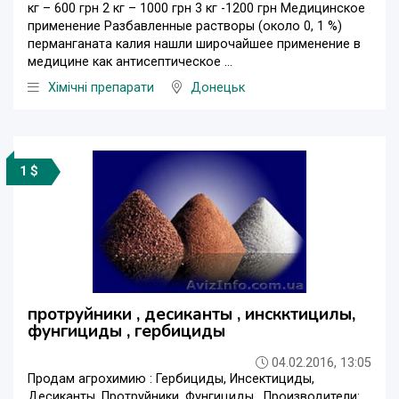
кг – 600 грн 2 кг – 1000 грн 3 кг -1200 грн Медицинское
применение Разбавленные растворы (около 0, 1 %)
перманганата калия нашли широчайшее применение в
медицине как антисептическое ...
Хімічні препарати
Донецьк
1 $
протруйники , десиканты , инскктицилы,
фунгициды , гербициды
04.02.2016, 13:05
Продам агрохимию : Гербициды, Инсектициды,
Десиканты, Протруйники, Фунгициды . Производители: