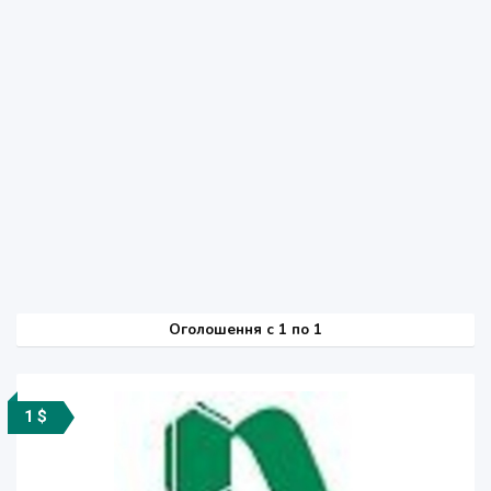
Оголошення
c
1 по 1
1 $