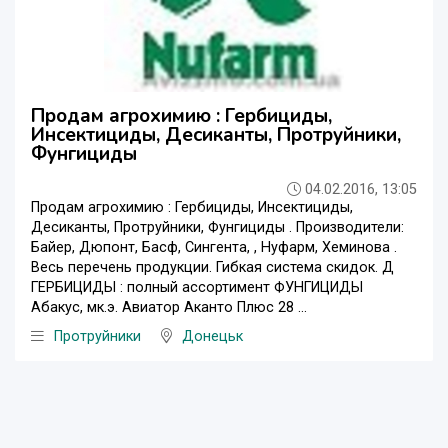
Продам агрохимию : Гербициды,
Инсектициды, Десиканты, Протруйники,
Фунгициды
04.02.2016, 13:05
Продам агрохимию : Гербициды, Инсектициды,
Десиканты, Протруйники, Фунгициды . Производители:
Байер, Дюпонт, Басф, Сингента, , Нуфарм, Хеминова .
Весь перечень продукции. Гибкая система скидок. Д
ГЕРБИЦИДЫ : полный ассортимент ФУНГИЦИДЫ
Абакус, мк.э. Авиатор Аканто Плюс 28 ...
Протруйники
Донецьк