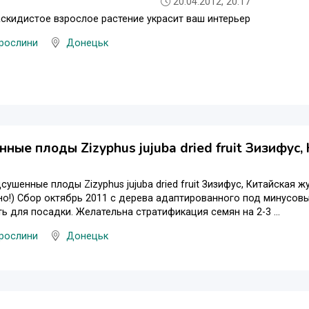
20.04.2012, 20:17
скидистое взрослое растение украсит ваш интерьер
 рослини
Донецьк
ные плоды Zizyphus jujuba dried fruit Зизифус
сушенные плоды Zizyphus jujuba dried fruit Зизифус, Китайская ж
но!) Сбор октябрь 2011 с дерева адаптированного под минусов
ь для посадки. Желательна стратификация семян на 2-3 ...
 рослини
Донецьк