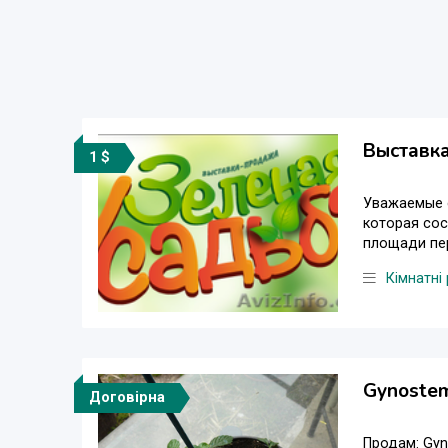
Выставк
1 $
Уважаемые с
которая сос
площади пер
Кімнатні
Gynoste
Договірна
Продам: Gyn