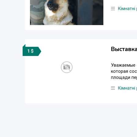
Кімнатні
Выставк
1 $
Уважаемые с
которая сос
площади пер
Кімнатні