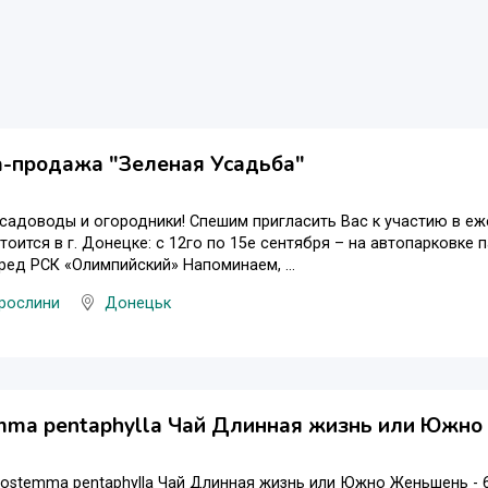
а-продажа "Зеленая Усадьба"
адоводы и огородники! Спешим пригласить Вас к участию в еж
тоится в г. Донецке: с 12го по 15е сентября – на автопарковке 
ед РСК «Олимпийский» Напоминаем, ...
 рослини
Донецьк
mma pentaphylla Чай Длинная жизнь или Южн
ostemma pentaphylla Чай Длинная жизнь или Южно Женьшень - 6