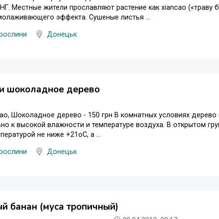
НГ. Местные жители прославляют растение как xiancao («траву 
молаживающего эффекта. Сушеные листья ...
 рослини
Донецьк
ли шоколадное дерево
ао, Шоколадное дерево - 150 грн В комнатных условиях дерево 
но к высокой влажности и температуре воздуха. В открытом гр
пературой не ниже +21оС, а ...
 рослини
Донецьк
й банан (муса тропичный)