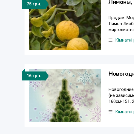
Лимоны, 
75 грн.
Продам: Mори
Лимон Лисбо
миртолистная
Кімнатні
Новогодн
16 грн.
Новогодние 
(не зависимо
160см-151, 2
Кімнатні