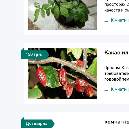
просторах С
качеств и о
Кімнатні
Какао и
150 грн.
Продам: Как
требователь
годовой тем
Кімнатні
комнатны
Договірна