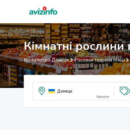
Кімнатні рослини
Всі категорії Донецк
Рослини тварини птиці
Донецк
Змінити