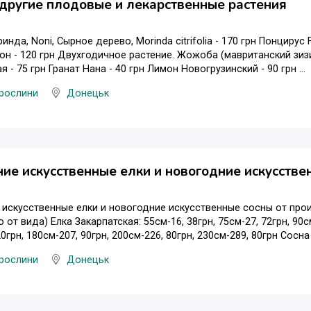
другие плодовые и лекарственные растения
нда, Noni, Сырное дерево, Morinda citrifolia - 170 грн Понцирус
н - 120 грн Двухгодичное растение. Жожоба (мавританский зизи
 - 75 грн Гранат Нана - 40 грн Лимон Новогрузинский - 90 грн ...
 рослини
Донецьк
ие искусственные елки и новогодние искусстве
искусственные елки и новогодние искусственные сосны от прои
 от вида) Елка Закарпатская: 55см-16, 38грн, 75см-27, 72грн, 90см
0грн, 180см-207, 90грн, 200см-226, 80грн, 230см-289, 80грн Сосна .
 рослини
Донецьк