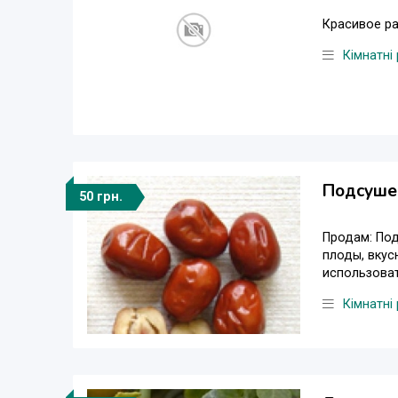
Красивое ра
Кімнатні
Подсушен
50 грн.
Продам: Под
плоды, вкус
использоват
Кімнатні