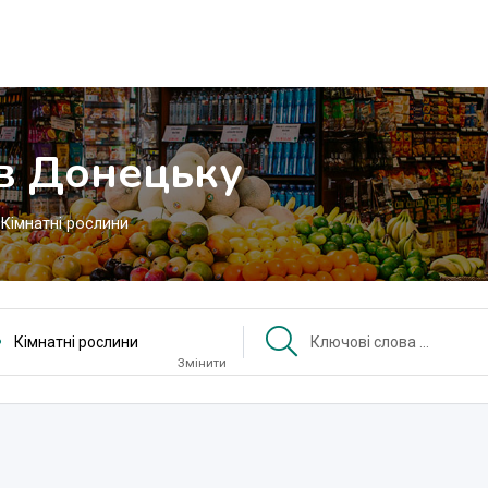
 в Донецьку
Кімнатні рослини
Кімнатні рослини
Змінити