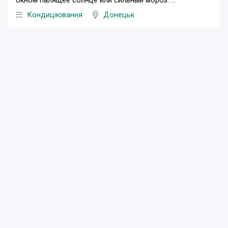
окном палящее солнце или сильный мороз. ...
Кондиціювання
Донецьк