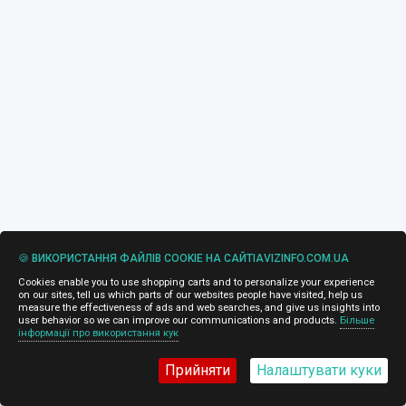
🍪 ВИКОРИСТАННЯ ФАЙЛІВ COOKIE НА САЙТІAVIZINFO.COM.UA
Cookies enable you to use shopping carts and to personalize your experience
on our sites, tell us which parts of our websites people have visited, help us
measure the effectiveness of ads and web searches, and give us insights into
user behavior so we can improve our communications and products.
Більше
інформації про використання кук
Прийняти
Налаштувати куки