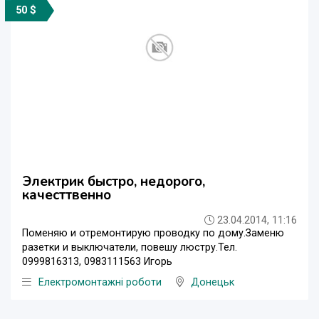
50 $
Электрик быстро, недорого,
качесттвенно
23.04.2014, 11:16
Поменяю и отремонтирую проводку по дому.Заменю
разетки и выключатели, повешу люстру.Тел.
0999816313, 0983111563 Игорь
Електромонтажні роботи
Донецьк