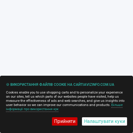
🍪 ВИКОРИСТАННЯ ФАЙЛІВ COOKIE НА САЙТІAVIZINFO.COM.UA
Cookies enable you to use shopping carts and to personalize your experience
on our sites, tell us which parts of our websites people have visited, help us
measure the effectiveness of ads and web searches, and give us insights into
user behavior so we can improve our communications and products.
Більше
інформації про використання кук
Прийняти
Налаштувати куки