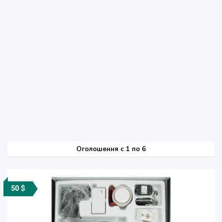
Оголошення
c
1 по 6
50 $