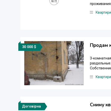
проживания.7
Квартир
Продам к
30 000 $
3-комнатная
раздельные.
Собственник
Квартир
Сниму кв
Договірна