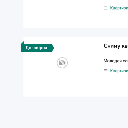
Квартир
Сниму кв
Договірна
Молодая сем
Квартир