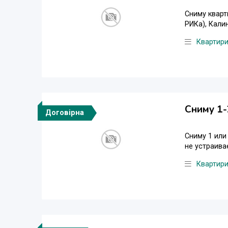
Сниму квар
РИКа), Кали
Квартир
Сниму 1-
Договірна
Сниму 1 или
не устраива
Квартир