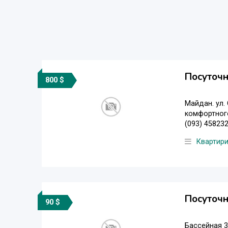
Посуточн
800 $
Майдан. ул.
комфортного
(093) 458232
Квартир
Посуточн
90 $
Бассейная 