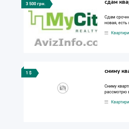
сдам ква
3 500 грн.
Сдам срочно
новая, есть
Квартир
сниму кв
1 $
Сниму кварт
рассмотрю в
Квартир