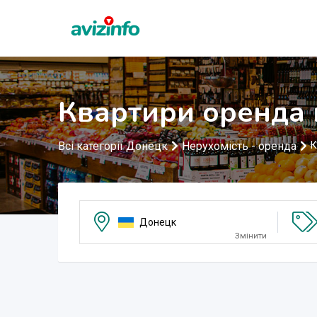
Квартири оренда 
Всі категорії Донецк
Нерухомість - оренда
К
Донецк
Змінити