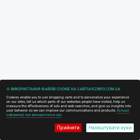
🍪 ВИКОРИСТАННЯ ФАЙЛІВ COOKIE НА САЙТІAVIZINFO.COM.UA
Cookies enable you to use shopping carts and to personalize your experience
on our sites, tell us which parts of our websites people have visited, help us
measure the effectiveness of ads and web searches, and give us insights into
user behavior so we can improve our communications and products.
Більше
інформації про використання кук
Прийняти
Налаштувати куки