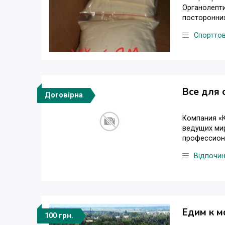
Органолепти
посторонних
Спортто
Все для 
Договірна
Компания «К
ведущих мир
профессиона
Відпочи
Едим к м
100 грн.