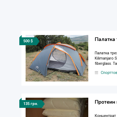
Палатка 
500 $
Палатка тре
Kilimanjaro
fiberglass. 
Спортто
Протеин 
135 грн.
Концентрат