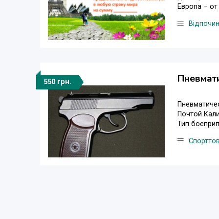
Европа – от 
Відпочи
Пневмати
550 грн.
Пневматичес
Почтой Кали
Тип боеприп
Спортто