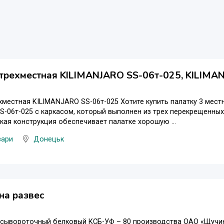
трехместная KILIMANJARO SS-06т-025, KILIMA
хместная KILIMANJARO SS-06т-025 Хотите купить палатку 3 мест
 SS-06т-025 с каркасом, который выполнен из трех перекрещенны
Такая конструкция обеспечивает палатке хорошую ...
вари
Донецьк
на развес
 сывороточный белковый КСБ-УФ – 80 производства ОАО «Щучин