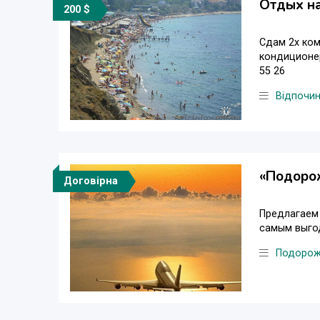
Отдых н
200 $
Сдам 2х ком
кондиционер
55 26
Відпочи
«Подорож
Договірна
Предлагаем
самым выго
Подорож