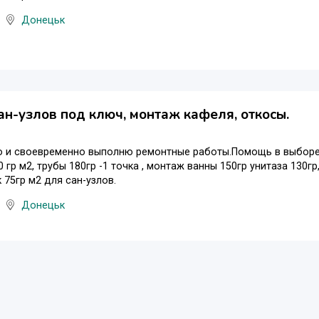
Донецьк
ан-узлов под ключ, монтаж кафеля, oткосы.
о и своевременно выполню ремонтные работы.Помощь в выборе 
 гр м2, трубы 180гр -1 точка , монтаж ванны 150гр унитаза 130гр
к 75гр м2 для сан-узлов.
Донецьк