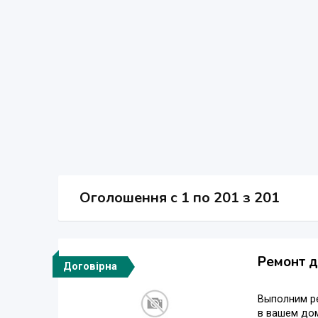
Оголошення
c
1 по 201 з 201
Ремонт д
Договірна
Выполним р
в вашем дом