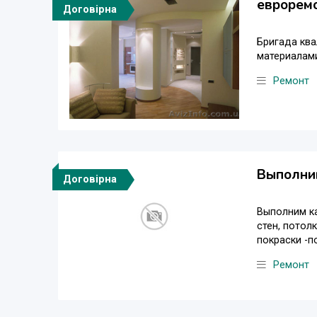
евроремо
Договірна
Бригада кв
материалам
Ремонт
Выполним
Договірна
Выполним ка
стен, потол
покраски -по
Ремонт