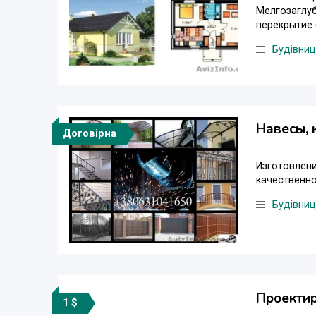
Мелгозаглу
перекрытие (
Будівни
Навесы, 
Договірна
Изготовлени
качественно
Будівни
Проектир
1 $