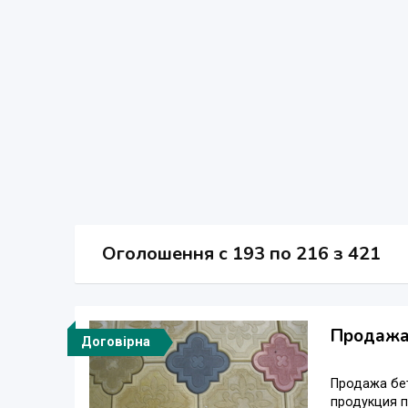
Оголошення
c
193 по 216 з 421
Продажа 
Договірна
Продажа бет
продукция 