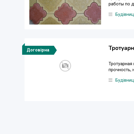
работы по д
Будівни
Тротуар
Договірна
Тротуарная 
прочность, 
Будівни