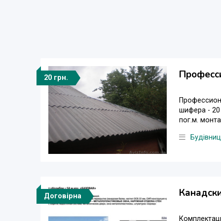
Професс
20 грн.
Профессиона
шифера - 20
пог.м. монта
Будівни
Канадски
Договірна
Комплектаци