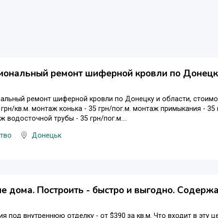
иональный ремонт шиферной кровли по Донецку
льный ремонт шиферной кровли по Донецку и области, стоимост
 грн/кв.м. монтаж конька - 35 грн/пог.м. монтаж примыкания - 35
ж водосточной трубы - 35 грн/пог.м....
цтво
Донецьк
е дома. Построить - быстро и выгодно. Содержа
я под внутреннюю отделку - от $390 за кв.м. Что входит в эту