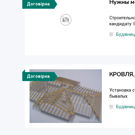
Нужны мо
Договірна
Строительно
кандидату:
Будівни
КРОВЛЯ, 
Договірна
Установка с
бывалых.
Будівни