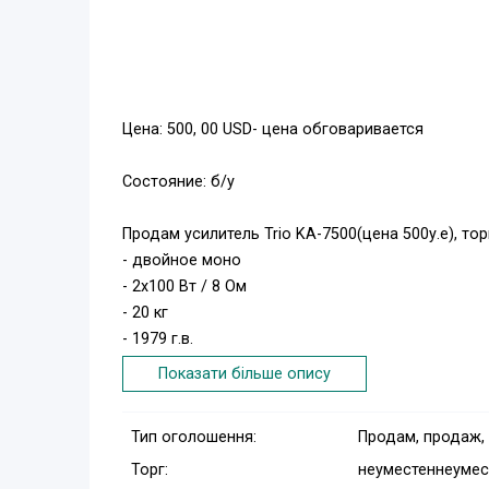
Цена: 500, 00 USD- цена обговаривается
Состояние: б/у
Продам усилитель Trio KA-7500(цена 500у.е), тор
- двойное моно
- 2х100 Вт / 8 Ом
- 20 кг
- 1979 г.в.
- обладает очень чистым и прозрачным звучан
Показати більше опису
- есть ММ фонокорректор
- торговая марка компании Kenwood, предназна
Тип оголошення:
Продам, продаж,
- прецизионные компоненты и регулятор громко
Торг:
неуместен
неумес
Состояние очень хорошее близкое к идеальном