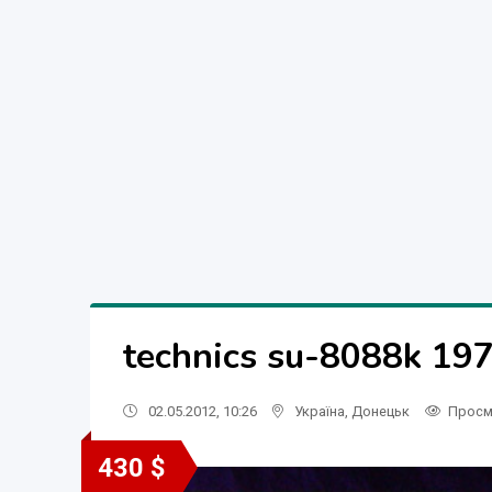
technics su-8088k 19
02.05.2012, 10:26
Україна
,
Донецьк
Просм
430 $