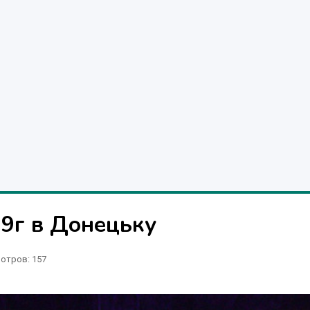
79г в Донецьку
отров
: 157