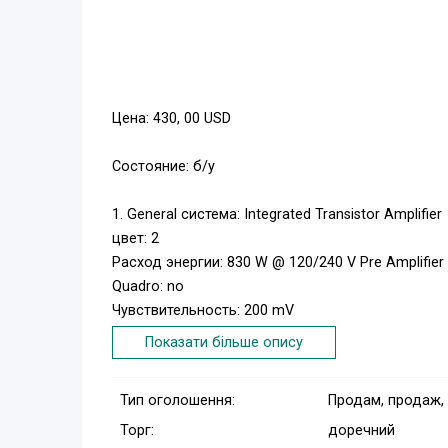
Цена: 430, 00 USD
Состояние: б/у
1. General система: Integrated Transistor Amplifier
цвет: 2
Расход энергии: 830 W @ 120/240 V Pre Amplifie
Quadro: no
Чувствительность: 200 mV
импеданс: 47 kΩ
Показати більше опису
Частота откликов: 20-20, 000 (+0/-0.1 dB) HZ
Сигнал/шум: 110 (IHF A) db
Тип оголошення:
Продам, продаж,
входные сигналы: 2.5
Торг:
доречний
импеданс: 47 kΩ