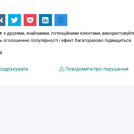
9г
з друзями, знайомими, потенційними клієнтами, використовуйт
ть оголошенню популярності і ефект багаторазово підвищиться.
Я
оздрукувати
Повідомити про порушення