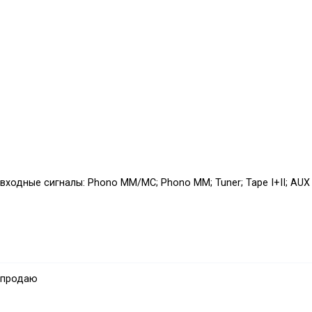
r входные сигналы: Phono MM/MC; Phono MM; Tuner; Tape I+II; AUX
 продаю