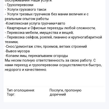
обслуживания! Наши услуги:
- Грузоперевозки
- Услуги грузового такси
- Услуги трезвых грузчиков без мании величия и с
реальным опытом работы
-Комплексная услуга грузчики+авто
- Квартирные и Офисные переезды любой сложности;
- Перевозка мебели, имущества и вещей;
- Перевозка сейфов, роялей, пианино и крупногабаритной
техники;
-Снос/демонтаж стен, проемов, ветхих строений
-Вывоз мусора
-Копаем ямы, перекапываем огороды
Мы несем полную ответственность за свою работу. С
нами переезд и грузоперевозки осуществляются быстро,
недорого и качественно.
Тип оголошення:
Послуги, пропоную
Торг:
доречний