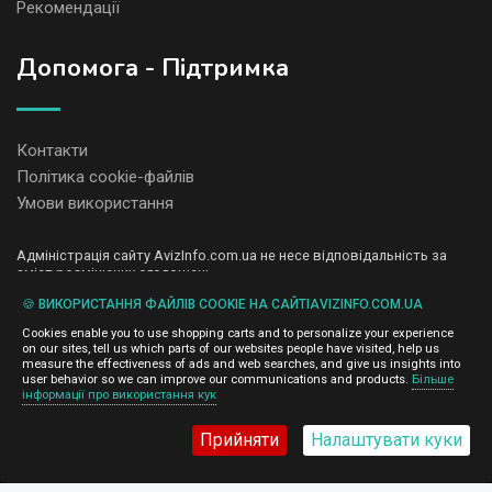
Рекомендації
Допомога - Підтримка
Контакти
Політика cookie-файлів
Умови використання
Адміністрація сайту AvizInfo.com.ua не несе відповідальність за
зміст розміщених оголошень.
Ми цінуємо конфіденційність наших користувачів. Ми не передаємо
🍪 ВИКОРИСТАННЯ ФАЙЛІВ COOKIE НА САЙТІAVIZINFO.COM.UA
і не продаємо особисту інформацію зареєстрованих користувачів
AvizInfo.com.ua третім особам. Ми не відповідаємо за правила
Cookies enable you to use shopping carts and to personalize your experience
конфіденційності сайтів на які посилається AvizInfo.com.ua. На
on our sites, tell us which parts of our websites people have visited, help us
деяких сторінках нашого сайту представлена реклама Google
measure the effectiveness of ads and web searches, and give us insights into
Adsense Advertising Network. Щоб дізнатися детальніше про
user behavior so we can improve our communications and products.
Більше
натисніть тут
інформації про використання кук
правила конфіденційності Google
.
Прийняти
Налаштувати куки