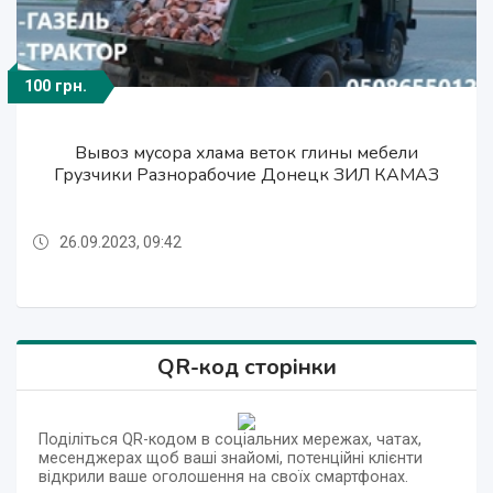
100 грн.
100 грн.
200 грн.
200 грн.
200 грн.
Перевозки вещей мебели техники Грузчики
Ремонт сборка разборка мебели Сборщик
Ремонт сборка разборка мебели Сборщик
Вывоз мусора хлама веток глины мебели
Вывоз мусора хлама веток глины мебели
Грузчики Разнорабочие Донецк ЗИЛ КАМАЗ
Грузчики Разнорабочие Донецк ЗИЛ КАМАЗ
Грузовое такси Донецк
мебельщик Донецк
мебельщик Донецк
26.09.2023, 09:42
26.09.2023, 09:42
26.09.2023, 09:42
26.09.2023, 09:42
26.09.2023, 09:42
QR-код сторінки
Поділіться QR-кодом в соціальних мережах, чатах,
месенджерах щоб ваші знайомі, потенційні клієнти
відкрили ваше оголошення на своїх смартфонах.