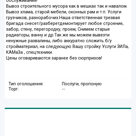
обслуживания!
Вывоз строительного мусора как в мешках так и навалом.
Вывоз хлама, старой мебели, оконных рам и т.п. Услуги
грузчиков, разнорабочих.Наша ответственная трезвая
бригада снесет/разберетдемонтирует любое строение,
забор, стену, перегородку, проем, Снимем старые
радиаторы, ванну и др.Так же мы можем вывезти
ненужные развалины, либо аккуратно сложить б/у
стройматериал, на следующую Вашу стройку Услуги ЗИЛа,
КАМаЗа , спецтехники.
Цены оговариваются заранее без сюрпризов!
Тип оголошення:
Послуги, пропоную
Торг:
--