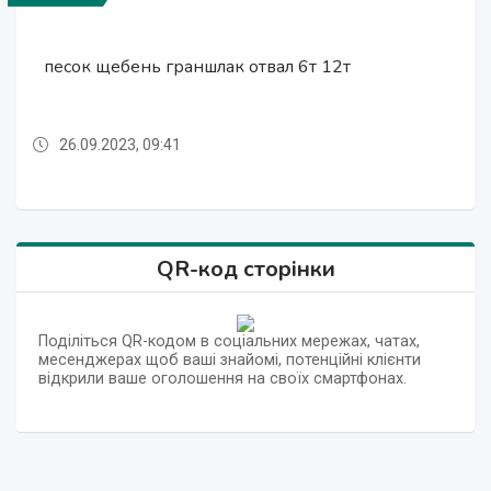
Перевозки вещей мебели техники Грузчики
Перевозки вещей мебели техники Грузчики
Вывоз мусора хлама веток глины мебели
песок щебень граншлак отвал 6т 12т
песок щебень граншлак отвал 6т 12т
Грузчики Разнорабочие Донецк ЗИЛ КАМАЗ
Грузовое такси Донецк
Грузовое такси Донецк
26.09.2023, 09:41
26.09.2023, 09:41
26.09.2023, 09:42
26.09.2023, 09:42
26.09.2023, 09:42
QR-код сторінки
Поділіться QR-кодом в соціальних мережах, чатах,
месенджерах щоб ваші знайомі, потенційні клієнти
відкрили ваше оголошення на своїх смартфонах.