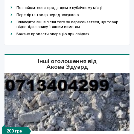
Познайомтеся з продавцем в публічному місці
Перевірте товар перед покупкою
Сплачуйте лише після того як переконаєтеся, що товар
відповідає опису і вашим вимогам
Бажано провести операцію при свідках
Інші оголошення від
Акова Эдуард
200 грн.
200 грн.
200 грн.
100 грн.
200 грн.