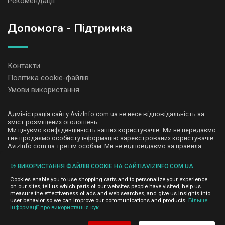
Рекомендації
Допомога - Підтримка
Контакти
Політика cookie-файлів
Умови використання
Адміністрація сайту AvizInfo.com.ua не несе відповідальність за
зміст розміщених оголошень.
Ми цінуємо конфіденційність наших користувачів. Ми не передаємо
і не продаємо особисту інформацію зареєстрованих користувачів
AvizInfo.com.ua третім особам. Ми не відповідаємо за правила
конфіденційності сайтів на які посилається AvizInfo.com.ua. На
деяких сторінках нашого сайту представлена реклама Google
🍪 ВИКОРИСТАННЯ ФАЙЛІВ COOKIE НА САЙТІAVIZINFO.COM.UA
Adsense Advertising Network. Щоб дізнатися детальніше про
натисніть тут
правила конфіденційності Google
.
Cookies enable you to use shopping carts and to personalize your experience
on our sites, tell us which parts of our websites people have visited, help us
measure the effectiveness of ads and web searches, and give us insights into
user behavior so we can improve our communications and products.
Більше
інформації про використання кук
AvizInfo.com.ua
©2008-2026,