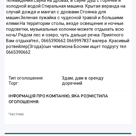
телевидения.Сауна на дровах, в сауне душ с горячей и
холодной водой.Стиральная машина. Крытая веранда на
случай дождя и мангал с дровами.Стоянка для
машин.Зеленая лужайка с чудесной травой и большими
елями.На территории столы, везде освещение и ночные
подсветки, музыкальные колонки-можете отдыхать всю
ночь! Рядом лес и озеро, чуть дальше речка. Приятного
Вам отдыха!тел., 0665390662 0669997837 валера .Красивый
ротвейлер(3года)сын чемпиона Боснии ищет подругу тел
0665390662
Тип оголошення:
Здам, дам в оренду
Торг:
доречний
ІНФОРМАЦІЯ ПРО КОМПАНІЮ, ЯКА РОЗМІСТИЛА
ОГОЛОШЕННЯ:
Частник