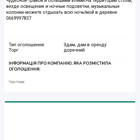
чудесной травой и большими елями.На территории столы,
везде освещение и ночные подсветки, музыкальные
колонки-можете отдыхать всю ночь!мой в деревне
0669997837
Тип оголошення:
Здам, дам в оренду
Торг:
доречний
ІНФОРМАЦІЯ ПРО КОМПАНІЮ, ЯКА РОЗМІСТИЛА
ОГОЛОШЕННЯ:
Частник