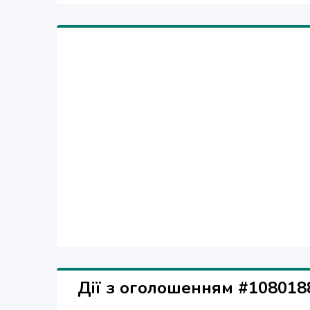
• Размеры в собранном состоянии: 61 х 101, 5 * 3
• Вес: 10 кг.
Дії з оголошенням #108018