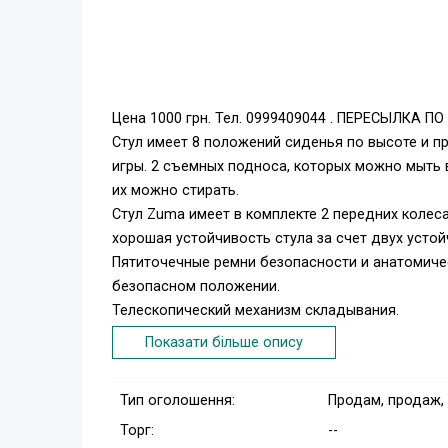
Цена 1000 грн. Тел. 0999409044 . ПЕРЕСЫЛКА ПО
Стул имеет 8 положений сиденья по высоте и пр
игры. 2 съемных подноса, которых можно мыть 
их можно стирать.
Стул Zuma имеет в комплекте 2 передних колеса
хорошая устойчивость стула за счет двух устой
Пятиточечные ремни безопасности и анатомиче
безопасном положении.
Телескопический механизм складывания.
Два передних колеса и два устойчивых стопора
Показати більше опису
Сиденье стёганое (подушка-редуктор), легко сн
Стул Zuma, имеет компактное сложение по-прин
Тип оголошення:
Продам, продаж,
Размеры стула для кормления Inglesina ZUMA:
Торг:
--
• Размеры: 61 * 101, 5 * 55 * 80 см.