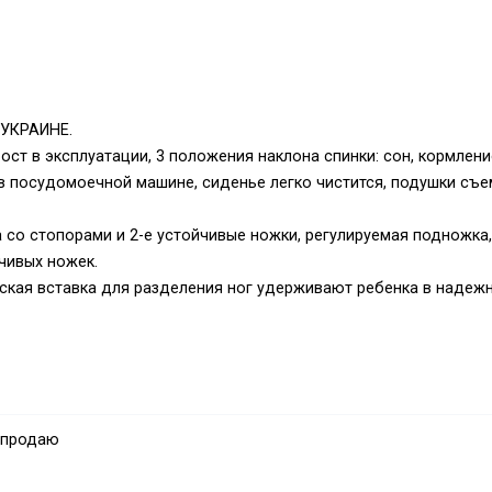
 УКРАИНЕ.
ост в эксплуатации, 3 положения наклона спинки: сон, кормлени
в посудомоечной машине, сиденье легко чистится, подушки съ
 со стопорами и 2-е устойчивые ножки, регулируемая подножка,
чивых ножек.
ская вставка для разделения ног удерживают ребенка в надеж
 вместо задних колёс.
имается для мытья.
ципу книжки и занимает минимум места.
 продаю