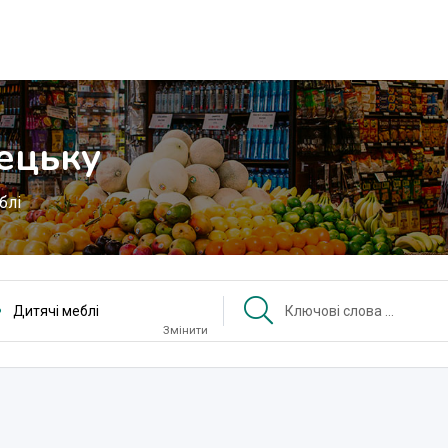
нецьку
блі
Дитячі меблі
Змінити