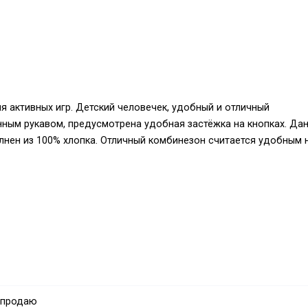
я активных игр. Детский человечек, удобный и отличный
нным рукавом, предусмотрена удобная застёжка на кнопках. Да
лнен из 100% хлопка. Отличный комбинезон считается удобным 
ам, максимальный ассортимент качественной, стильной, яркой и
нам. Мы хотим чтобы именно Ваш ребёнок был всегда в центр
 продаю