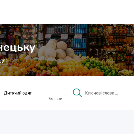
нецьку
дяг
Дитячий одяг
Змінити