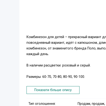
Комбинезон для детей – прекрасный вариант дл
повседневный вариант, идёт с капюшоном, дли
комбинезон, от знаменитого бренда Поло, выпо
каждый день.
В наличии расцветки: розовый и серый.
Размеры: 60-70, 70-80, 80-90, 90-100.
Цель интернет магазина Модняга, предложить В
Показати більше опису
комфортной детской одежды, по приемлемым це
внимания: modnyaga.com
Тип оголошення:
Продам, продаж,