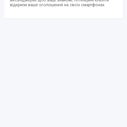
месенджерах щоб ваші знайомі, потенційні клієнти
відкрили ваше оголошення на своїх смартфонах.