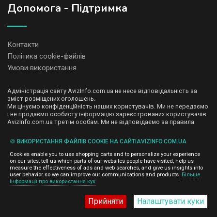
Допомога - Підтримка
Контакти
Політика cookie-файлів
Умови використання
Адміністрація сайту AvizInfo.com.ua не несе відповідальність за
зміст розміщених оголошень.
Ми цінуємо конфіденційність наших користувачів. Ми не передаємо
і не продаємо особисту інформацію зареєстрованих користувачів
AvizInfo.com.ua третім особам. Ми не відповідаємо за правила
конфіденційності сайтів на які посилається AvizInfo.com.ua. На
деяких сторінках нашого сайту представлена реклама Google
🍪 ВИКОРИСТАННЯ ФАЙЛІВ COOKIE НА САЙТІAVIZINFO.COM.UA
Adsense Advertising Network. Щоб дізнатися детальніше про
натисніть тут
правила конфіденційності Google
.
Cookies enable you to use shopping carts and to personalize your experience
on our sites, tell us which parts of our websites people have visited, help us
measure the effectiveness of ads and web searches, and give us insights into
user behavior so we can improve our communications and products.
Більше
інформації про використання кук
AvizInfo.com.ua
©2008-2026,
Прийняти
Налаштувати куки