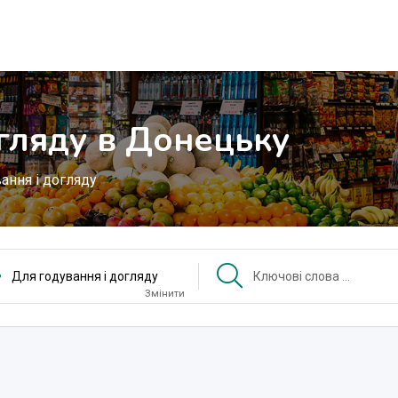
огляду в Донецьку
ання і догляду
Для годування і догляду
Змінити