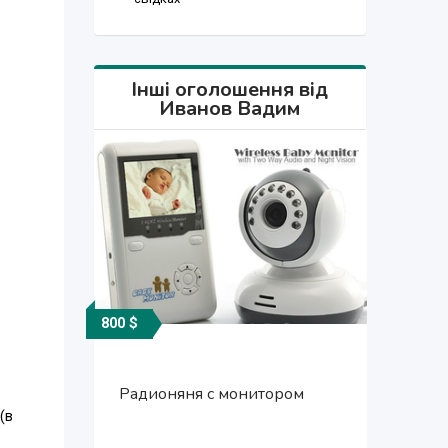
Інші оголошення від
Иванов Вадим
800 $
800 $
800 $
Радионяня с монитором
Радионяня с монитором
Радионяня с монитором
(в