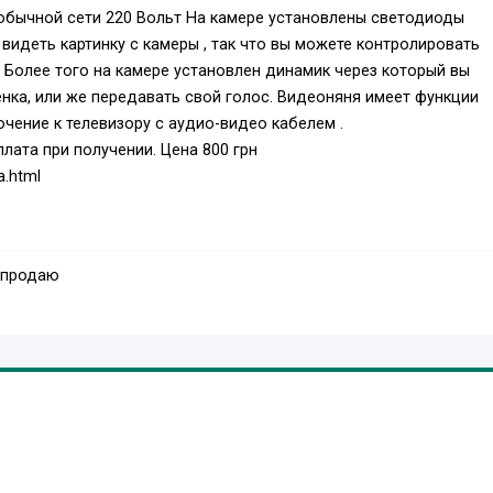
 обычной сети 220 Вольт На камере установлены светодиоды
видеть картинку с камеры , так что вы можете контролировать
. Более того на камере установлен динамик через который вы
нка, или же передавать свой голос. Видеоняня имеет функции
чение к телевизору с аудио-видео кабелем .
плата при получении. Цена 800 грн
a.html
 продаю