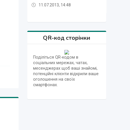
11.07.2013, 14:48
11.07.2013, 14:48
11.07.2013, 14:48
QR-код сторінки
Поділіться QR-кодом в
соціальних мережах, чатах,
месенджерах щоб ваші знайомі,
потенційні клієнти відкрили ваше
оголошення на своїх
смартфонах.