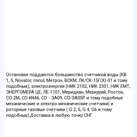
Остановке поддаются большинство счетчиков воды (КВ
1, 5, Novator, minol, Метрон, ВСКМ, ЛК/СК-15Г(Х)-01 и тому
подобные), электроэнергии (НИК 2102, НИК 2301, НИК ЕМТ,
ЭНЕРГОМЕРА ЦЕ, ЛЕ-1101, Меридиан, Меркурий, Росток,
СО-2М, СО-И446, СО - ЭА09, СО-ЭА05P и тому подобные
механические и электро механические счетчики) и
роторные газовые счетчики ( G 2, 5, G 4, G6 и тому
подобные).Доставка в любую точку СНГ.