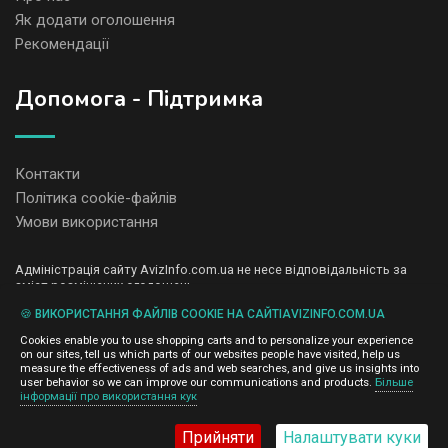
Як додати оголошення
Рекомендації
Допомога - Підтримка
Контакти
Політика cookie-файлів
Умови використання
Адміністрація сайту AvizInfo.com.ua не несе відповідальність за
зміст розміщених оголошень.
Ми цінуємо конфіденційність наших користувачів. Ми не передаємо
🍪 ВИКОРИСТАННЯ ФАЙЛІВ COOKIE НА САЙТІAVIZINFO.COM.UA
і не продаємо особисту інформацію зареєстрованих користувачів
AvizInfo.com.ua третім особам. Ми не відповідаємо за правила
Cookies enable you to use shopping carts and to personalize your experience
конфіденційності сайтів на які посилається AvizInfo.com.ua. На
on our sites, tell us which parts of our websites people have visited, help us
деяких сторінках нашого сайту представлена реклама Google
measure the effectiveness of ads and web searches, and give us insights into
Adsense Advertising Network. Щоб дізнатися детальніше про
user behavior so we can improve our communications and products.
Більше
натисніть тут
інформації про використання кук
правила конфіденційності Google
.
Прийняти
Налаштувати куки