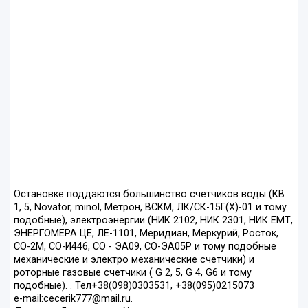
Остановке поддаются большинство счетчиков воды (КВ
1, 5, Novator, minol, Метрон, ВСКМ, ЛК/СК-15Г(Х)-01 и тому
подобные), электроэнергии (НИК 2102, НИК 2301, НИК ЕМТ,
ЭНЕРГОМЕРА ЦЕ, ЛЕ-1101, Меридиан, Меркурий, Росток,
СО-2М, СО-И446, СО - ЭА09, СО-ЭА05P и тому подобные
механические и электро механические счетчики) и
роторные газовые счетчики ( G 2, 5, G 4, G6 и тому
подобные). . Тел+38(098)0303531, +38(095)0215073
e-mail:cecerik777@mail.ru.