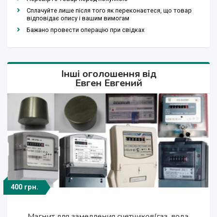
Сплачуйте лише після того як переконаєтеся, що товар
відповідає опису і вашим вимогам
Бажано провести операцію при свідках
Інші оголошення від
Евген Евгений
400 грн.
400 грн.
400 грн.
400 грн.
400 грн.
400 грн.
400 грн.
400 грн.
400 грн.
Продам спецмагниты для остановки счетчиков
Продам спецмагниты для остановки счетчиков
Продам спецмагниты для остановки счетчиков
Магнит для замедления счетчиков(газ, вода,