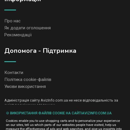
Про нас
Як додати оголошення
Рекомендації
Допомога - Підтримка
Контакти
Політика cookie-файлів
Умови використання
Адміністрація сайту AvizInfo.com.ua не несе відповідальність за
зміст розміщених оголошень.
Ми цінуємо конфіденційність наших користувачів. Ми не передаємо
🍪 ВИКОРИСТАННЯ ФАЙЛІВ COOKIE НА САЙТІAVIZINFO.COM.UA
і не продаємо особисту інформацію зареєстрованих користувачів
AvizInfo.com.ua третім особам. Ми не відповідаємо за правила
Cookies enable you to use shopping carts and to personalize your experience
конфіденційності сайтів на які посилається AvizInfo.com.ua. На
on our sites, tell us which parts of our websites people have visited, help us
деяких сторінках нашого сайту представлена реклама Google
measure the effectiveness of ads and web searches, and give us insights into