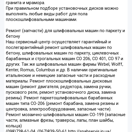
гранита и мрамора.
При правильном подборе установочных дисков можно
выполнять любые виды работ для пола
плоскошлифовальными машинами.
Ремонт (запчасти) для шлифовальных машин по паркету и
бетону
Наш сервисный центр осуществляет гарантийный и
послегарантийный ремонт шлифовальных машин по
бетону, шлифовальных машин по паркету, циклевочных .
барабанных и строгальных машин СО 206, СО 401, СО 97 и
других. Так же шлифовальных машин фирмы Wirbel, Wolff,
Kenter, Romus, Columbus и др. В наличии оригинальные
итальянские и немецкие запасные части и расходные
материалы. Ремонт плоскошлифовальных дисковых
машин (ремонт двигателя, редуктора, замена ручки,
пускового реле, ремонт установочного диска, замена
резины). Ремонт паркетошлифовальных барабанных
машин типа СО-206 (ремонт барабана, замена резины и
центровка, электрооборудование, запасные части).
Ремонт мозаично-шлифовальных машин СО-199 (запасные
части, алмазные фрезы, траверсы, лапы, план шайбы,
кольца)
(098)738-61-04, (067)839-50-61 http://snabservis.in.ua/