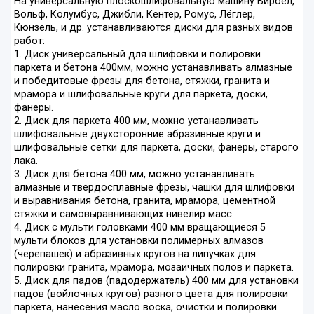
На универсальную плоскошлифовальную машину Вирбел,
Вольф, Колумбус, Джибли, Кентер, Ромус, Лёглер,
Кюнзель, и др. устанавливаются диски для разных видов
работ:
1. Диск универсальный для шлифовки и полировки
паркета и бетона 400мм, можно устанавливать алмазные
и победитовые фрезы для бетона, стяжки, гранита и
мрамора и шлифовальные круги для паркета, доски,
фанеры.
2. Диск для паркета 400 мм, можно устанавливать
шлифовальные двухсторонние абразивные круги и
шлифовальные сетки для паркета, доски, фанеры, старого
лака.
3. Диск для бетона 400 мм, можно устанавливать
алмазные и твердосплавные фрезы, чашки для шлифовки
и выравнивания бетона, гранита, мрамора, цементной
стяжки и самовыравнивающих нивелир масс.
4. Диск с мульти головками 400 мм вращающиеся 5
мульти блоков для установки полимерных алмазов
(черепашек) и абразивных кругов на липучках для
полировки гранита, мрамора, мозаичных полов и паркета.
5. Диск для падов (падодержатель) 400 мм для установки
падов (войлочных кругов) разного цвета для полировки
паркета, нанесения масло воска, очистки и полировки