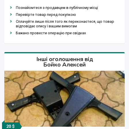
Познайомтеся з продавцем в публічному місці
Перевірте товар перед покупкою
Сплачуйте лише після того як переконаєтеся, що товар
відповідає опису і вашим вимогам
Бажано провести операцію при свідках
Інші оголошення від
Бойко Алексей
20 $
20 $
20 $
20 $
20 $
20 $
20 $
20 $
20 $
20 $
20 $
20 $