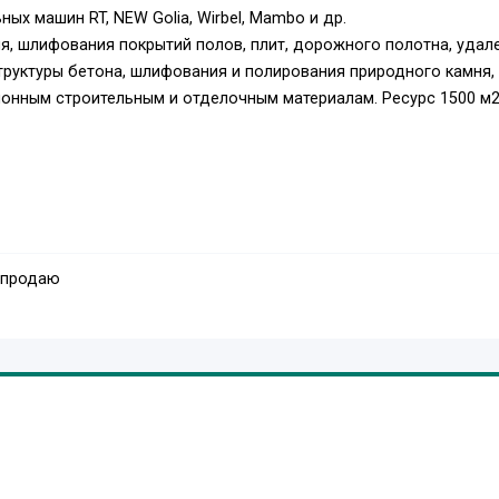
 машин RT, NEW Golia, Wirbel, Mambo и др.
, шлифования покрытий полов, плит, дорожного полотна, удал
труктуры бетона, шлифования и полирования природного камня,
онным строительным и отделочным материалам. Ресурс 1500 м2
100%;
 продаю
паркету и бетону
й и послегарантийный ремонт шлифовальных машин по бетону,
барабанных и строгальных машин СО 206, СО 401, СО 97 и других
nter, Romus, Columbus и др. В наличии оригинальные итальянски
лы. Ремонт плоскошлифовальных дисковых машин (ремонт
реле, ремонт установочного диска, замена резины). Ремонт