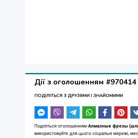
паркетошлифовальных барабанных машин типа С
электрооборудование, запасные части). Ремон
фрезы, траверсы, лапы, план шайбы, кольца)
(098)738-61-04, (067)839-50-61 http://snabservis.in
Дії з оголошенням #970414
ПОДІЛІТЬСЯ З ДРУЗЯМИ І ЗНАЙОМИМИ
Поділіться оголошенням
Алмазные фрезы (шл
використовуйте для цього соціальні мережі, м