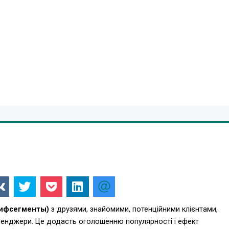
О-206 (ремонт барабана, замена резины и центровка,
т мозаично-шлифовальных машин СО-199 (запасные части, алмаз
.ua/
ифсегменты)
з друзями, знайомими, потенційними клієнтами,
есенджери. Це додасть оголошенню популярності і ефект