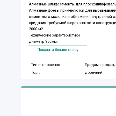
Алмазные шлифсегменты для плоскошлифовальных
Алмазные фрезы применяются для выравнивания
цементного молочка и обнажения внутренней с
придания требуемой шероховатости конструкци
2000 м2
Технические характеристики:
диаметр 950мм.;
толщина основания 10мм.;
Показати більше опису
высота алмазного сегмента 8мм.;
концент. алмазов в алмазном слое в процентах 
Тип оголошення:
Продам, продаж,
количество шлифовальных сегментов 5шт.
Торг:
доречний
Ремонт (запчасти) для шлифовальных машин по 
Наш сервисный центр осуществляет гарантийны
шлифовальных машин по паркету, циклевочных . 
же шлифовальных машин фирмы Wirbel, Wolff, Ke
немецкие запасные части и расходные материа
двигателя, редуктора, замена ручки, пускового 