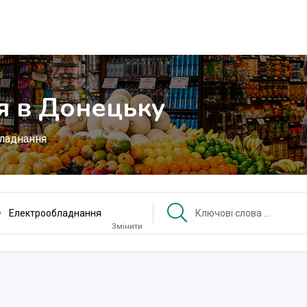
я в Донецьку
ладнання
Електрообладнання
Змінити