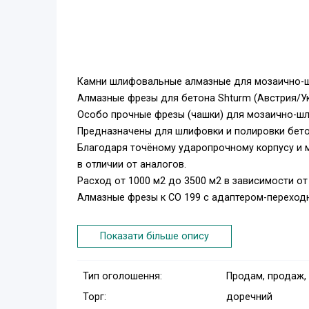
Камни шлифовальные алмазные для мозаично
Алмазные фрезы для бетона Shturm (Австрия/У
Особо прочные фрезы (чашки) для мозаично-шл
Предназначены для шлифовки и полировки бетон
Благодаря точёному ударопрочному корпусу и
в отличии от аналогов.
Расход от 1000 м2 до 3500 м2 в зависимости от
Алмазные фрезы к СО 199 с адаптером-переходн
Ремонт (запчасти) для шлифовальных машин по 
Показати більше опису
Наш сервисный центр осуществляет гарантийны
шлифовальных машин по паркету, циклевочных . 
Тип оголошення:
Продам, продаж,
же шлифовальных машин фирмы Wirbel, Wolff, Ke
Торг:
доречний
немецкие запасные части и расходные материа