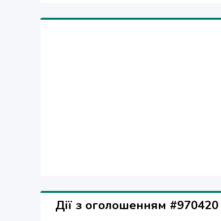
двигателя, редуктора, замена ручки, пускового 
паркетошлифовальных барабанных машин типа С
электрооборудование, запасные части). Ремон
фрезы, траверсы, лапы, план шайбы, кольца)
(098)738-61-04, (067)839-50-61 http://snabservis.in
Дії з оголошенням #970420